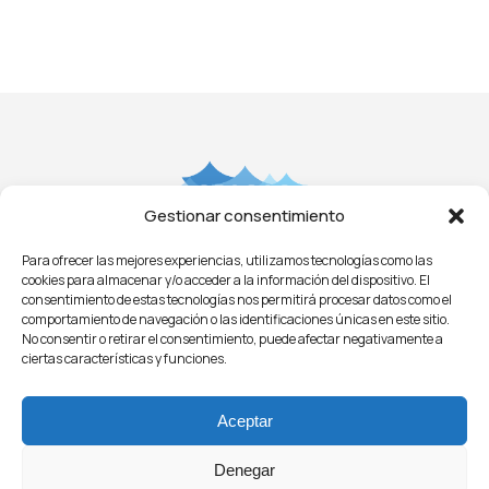
Gestionar consentimiento
Para ofrecer las mejores experiencias, utilizamos tecnologías como las
Aviso Legal
Privacidad
Cookies
Condiciones
cookies para almacenar y/o acceder a la información del dispositivo. El
Licitaciones
ㅤㅤ
Noticias
consentimiento de estas tecnologías nos permitirá procesar datos como el
comportamiento de navegación o las identificaciones únicas en este sitio.
No consentir o retirar el consentimiento, puede afectar negativamente a
ciertas características y funciones.
Aceptar
Denegar
© 2021 - O.P.A.G.A.C.