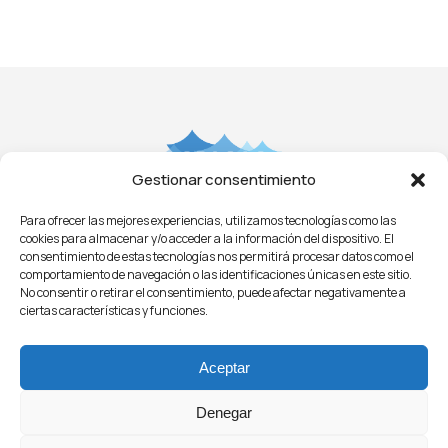
Gestionar consentimiento
Para ofrecer las mejores experiencias, utilizamos tecnologías como las
Aviso Legal
Privacidad
Cookies
Condiciones
cookies para almacenar y/o acceder a la información del dispositivo. El
Licitaciones
ㅤㅤ
Noticias
consentimiento de estas tecnologías nos permitirá procesar datos como el
comportamiento de navegación o las identificaciones únicas en este sitio.
No consentir o retirar el consentimiento, puede afectar negativamente a
ciertas características y funciones.
Aceptar
Denegar
© 2021 - O.P.A.G.A.C.
Organización de Productores Asociados de Grandes