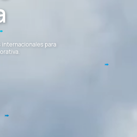
a
internacionales para
orativa.