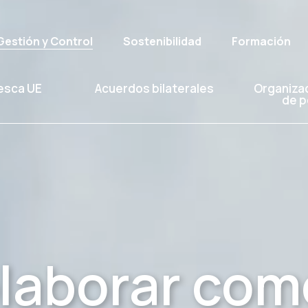
Gestión y Control
Sostenibilidad
Formación
esca UE
Acuerdos bilaterales
Organiza
de p
laborar c