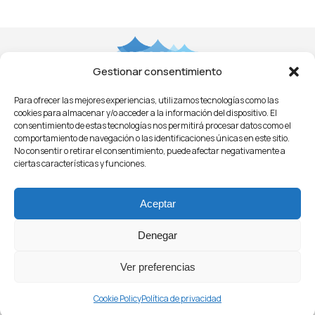
entradas
Gestionar consentimiento
Para ofrecer las mejores experiencias, utilizamos tecnologías como las
Aviso Legal
Privacidad
Cookies
Condiciones
cookies para almacenar y/o acceder a la información del dispositivo. El
Licitaciones
ㅤㅤ
Noticias
consentimiento de estas tecnologías nos permitirá procesar datos como el
comportamiento de navegación o las identificaciones únicas en este sitio.
No consentir o retirar el consentimiento, puede afectar negativamente a
ciertas características y funciones.
Aceptar
Denegar
© 2021 - O.P.A.G.A.C.
Organización de Productores Asociados de Grandes
Ver preferencias
Atuneros Congeladores
Cookie Policy
Política de privacidad