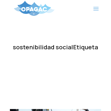
Saltar
al
contenido
sostenibilidad socialEtiqueta