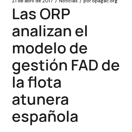
21 de abril de 2017
Noticias
por
opagac.org
Las ORP
analizan el
modelo de
gestión FAD de
la flota
atunera
española