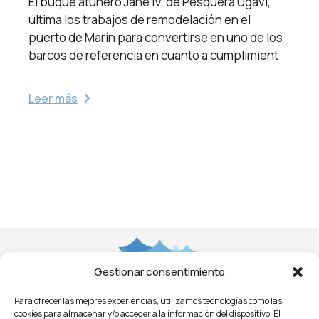
El buque atunero Jane IV, de Pesquera Ugavi,
ultima los trabajos de remodelación en el
puerto de Marín para convertirse en uno de los
barcos de referencia en cuanto a cumplimient
Leer más
Gestionar consentimiento
Para ofrecer las mejores experiencias, utilizamos tecnologías como las
Aviso Legal
Privacidad
Cookies
Condiciones
cookies para almacenar y/o acceder a la información del dispositivo. El