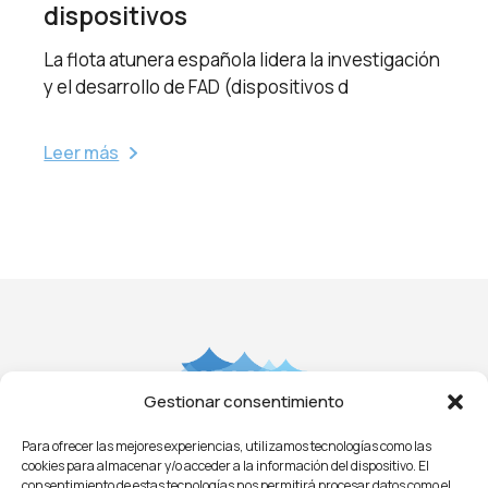
dispositivos
La flota atunera española lidera la investigación
y el desarrollo de FAD (dispositivos d
Leer más
Gestionar consentimiento
Para ofrecer las mejores experiencias, utilizamos tecnologías como las
Aviso Legal
Privacidad
Cookies
Condiciones
cookies para almacenar y/o acceder a la información del dispositivo. El
Licitaciones
ㅤㅤ
Noticias
consentimiento de estas tecnologías nos permitirá procesar datos como el