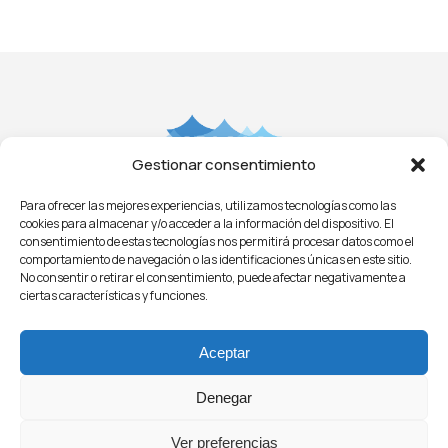
Gestionar consentimiento
Para ofrecer las mejores experiencias, utilizamos tecnologías como las
Aviso Legal
Privacidad
Cookies
Condiciones
cookies para almacenar y/o acceder a la información del dispositivo. El
Licitaciones
ㅤㅤ
Noticias
consentimiento de estas tecnologías nos permitirá procesar datos como el
comportamiento de navegación o las identificaciones únicas en este sitio.
No consentir o retirar el consentimiento, puede afectar negativamente a
ciertas características y funciones.
Aceptar
Denegar
© 2021 - O.P.A.G.A.C.
Organización de Productores Asociados de Grandes
Ver preferencias