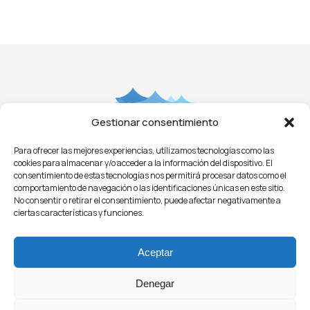
Gestionar consentimiento
Para ofrecer las mejores experiencias, utilizamos tecnologías como las
Aviso Legal
Privacidad
Cookies
Condiciones
cookies para almacenar y/o acceder a la información del dispositivo. El
Licitaciones
ㅤㅤ
Noticias
consentimiento de estas tecnologías nos permitirá procesar datos como el
comportamiento de navegación o las identificaciones únicas en este sitio.
No consentir o retirar el consentimiento, puede afectar negativamente a
ciertas características y funciones.
Aceptar
Denegar
© 2021 - O.P.A.G.A.C.
Organización de Productores Asociados de Grandes