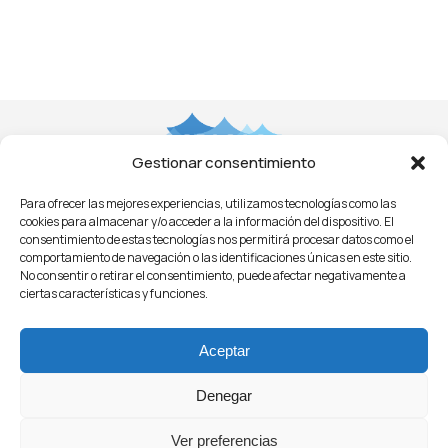
de
entradas
Gestionar consentimiento
Para ofrecer las mejores experiencias, utilizamos tecnologías como las
Aviso Legal
Privacidad
Cookies
Condiciones
cookies para almacenar y/o acceder a la información del dispositivo. El
Licitaciones
ㅤㅤ
Noticias
consentimiento de estas tecnologías nos permitirá procesar datos como el
comportamiento de navegación o las identificaciones únicas en este sitio.
No consentir o retirar el consentimiento, puede afectar negativamente a
ciertas características y funciones.
Aceptar
Denegar
© 2021 - O.P.A.G.A.C.
Organización de Productores Asociados de Grandes
Ver preferencias