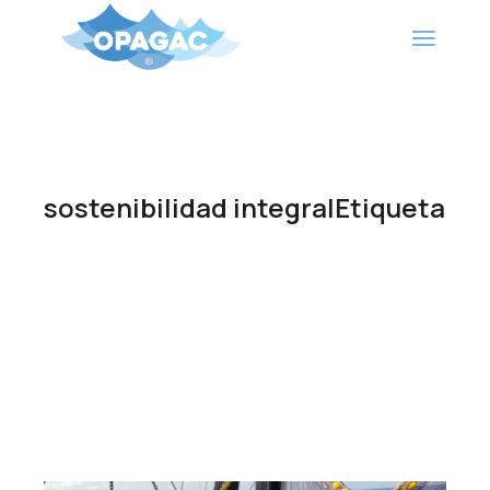
Saltar
al
contenido
sostenibilidad integralEtiqueta