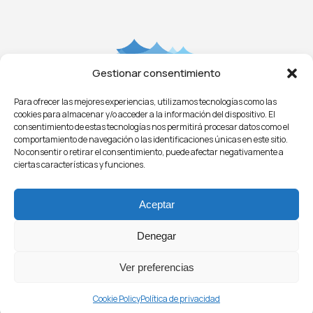
Gestionar consentimiento
Para ofrecer las mejores experiencias, utilizamos tecnologías como las
Aviso Legal
Privacidad
Cookies
Condiciones
cookies para almacenar y/o acceder a la información del dispositivo. El
Licitaciones
ㅤㅤ
Noticias
consentimiento de estas tecnologías nos permitirá procesar datos como el
comportamiento de navegación o las identificaciones únicas en este sitio.
No consentir o retirar el consentimiento, puede afectar negativamente a
ciertas características y funciones.
Aceptar
Denegar
© 2021 - O.P.A.G.A.C.
Organización de Productores Asociados de Grandes
Ver preferencias
Atuneros Congeladores
Cookie Policy
Política de privacidad