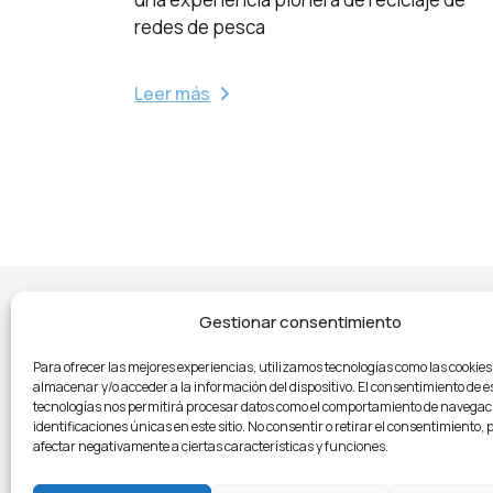
redes de pesca
Leer más
Gestionar consentimiento
Para ofrecer las mejores experiencias, utilizamos tecnologías como las cookie
A
almacenar y/o acceder a la información del dispositivo. El consentimiento de e
tecnologías nos permitirá procesar datos como el comportamiento de navegaci
identificaciones únicas en este sitio. No consentir o retirar el consentimiento,
afectar negativamente a ciertas características y funciones.