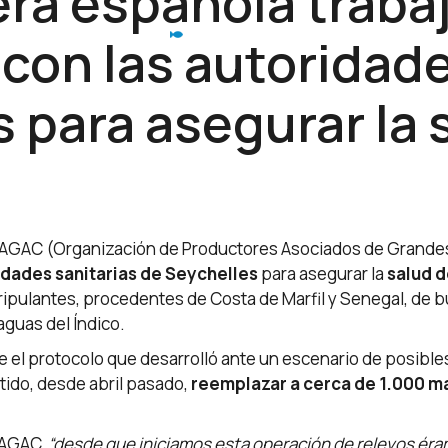
era española traba
con las autoridade
 para asegurar la 
OPAGAC (Organización de Productores Asociados de Grande
idades sanitarias de Seychelles
para asegurar la
salud d
ripulantes, procedentes de Costa de Marfil y Senegal, de b
guas del Índico.
l protocolo que desarrolló ante un escenario de posibles
itido, desde abril pasado,
reemplazar a cerca de 1.000 m
PAGAC,
“desde que iniciamos esta operación de relevos éra