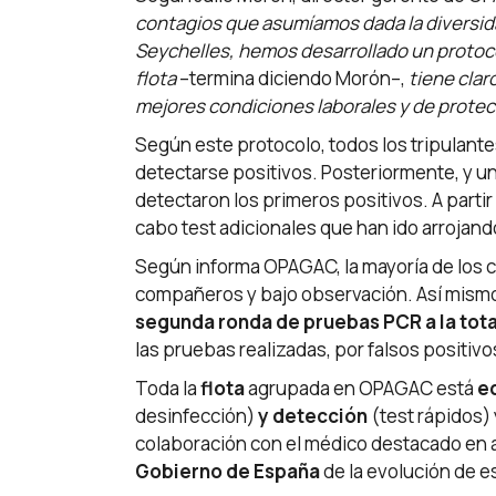
contagios que asumíamos dada la diversida
Seychelles, hemos desarrollado un protoco
flota
–termina diciendo Morón–,
tiene clar
mejores condiciones laborales y de protec
Según este protocolo, todos los tripulant
detectarse positivos. Posteriormente, y un
detectaron los primeros positivos. A parti
cabo test adicionales que han ido arrojan
Según informa OPAGAC, la mayoría de los 
compañeros y bajo observación. Así mismo
segunda ronda de pruebas PCR a la tota
las pruebas realizadas, por falsos positiv
Toda la
flota
agrupada en OPAGAC está
e
desinfección)
y detección
(test rápidos)
colaboración con el médico destacado en a
Gobierno de España
de la evolución de es