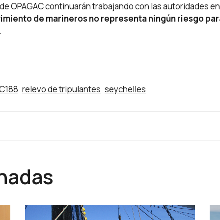
 de OPAGAC continuarán trabajando con las autoridades en 
imiento de marineros no representa ningún riesgo para
.
 C188
relevo de tripulantes
seychelles
onadas