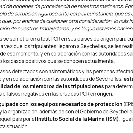
d de orígenes de procedencia de nuestros marineros. Por e
lo de actuación riguroso ante esta circunstancia, que es 
o que, por encima de cualquier otra consideración, lo más i
ción de nuestros trabajadores, y es lo que estamos hacien
es se sometieron a test PCR en sus países de origen para 
a vez que los tripulantes llegaron a Seychelles, se les rea
r de ese momento, y en colaboración con las autoridades san
do los casos positivos que se conocen actualmente.
casos detectados son asintomáticos y las personas afectad
 y en colaboración con las autoridades de Seychelles,
est
lidad de los miembros de las tripulaciones
para determi
os o falsos negativos en las pruebas PCR en origen.
quipada con los equipos necesarios de protección
(EPI
 y la organización, además de con el Gobierno de Seychelle
quel país por el
Instituto Social de la Marina (ISM)
. Igu
ta situación.