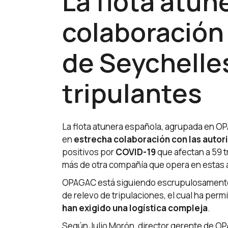
La flota atun
colaboración 
de Seychelles
tripulantes
La flota atunera española, agrupada en 
en
estrecha colaboración con las autor
positivos por
COVID-19
que afectan a 59 t
más de otra compañía que opera en estas a
OPAGAC está siguiendo escrupulosamente e
de relevo de tripulaciones, el cual ha perm
han exigido una logística compleja
.
Según Julio Morón, director gerente de O