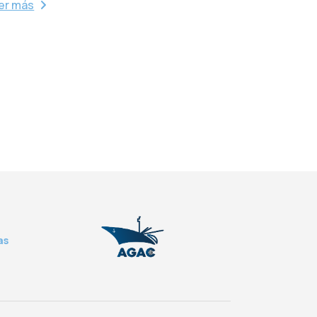
er más
as