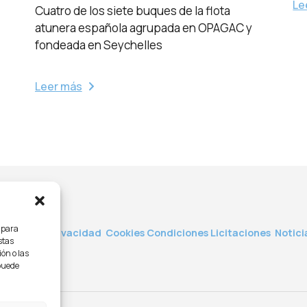
Le
Cuatro de los siete buques de la flota
atunera española agrupada en OPAGAC y
fondeada en Seychelles
Leer más
s para
viso Legal
Privacidad
Cookies
Condiciones
Licitaciones
ㅤㅤ
Notici
stas
ón o las
 puede