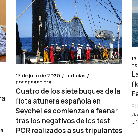
13
no
L
17 de julio de 2020
noticias
por
opagac.org
f
Cuatro de los siete buques de la
F
ra
flota atunera española en
El
Seychelles comienzan a faenar
Ja
tras los negativos de los test
Or
PCR realizados a sus tripulantes
ha