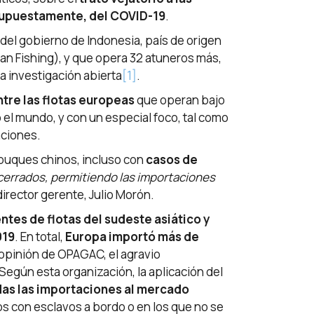
supuestamente, del COVID-19
.
del gobierno de Indonesia, país de origen
ean Fishing), y que opera 32 atuneros más,
a investigación abierta
[1]
.
tre las flotas europeas
que operan bajo
el mundo, y con un especial foco, tal como
aciones.
 buques chinos, incluso con
casos de
cerrados, permitiendo las importaciones
 director gerente, Julio Morón.
es de flotas del sudeste asiático y
019
. En total,
Europa importó más de
 opinión de OPAGAC, el agravio
Según esta organización, la aplicación del
das las importaciones al mercado
 con esclavos a bordo o en los que no se