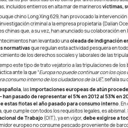
s, incluidos entierros en alta mar de marineros
víctimas, 
uque chino Long Xing 629, han provocado la intervención 
investigación criminal a la empresa propietaria (Dalian Oc
des chinas que, a su vez, han anunciado su colaboración en l
ntecimientos han levantado una
oleada de indignación en
as normativas
que regulan esta actividad pesquera en todo 
lecimiento de los derechos sociales y laborales de las tripul
o este tipo de trato vejatorio a las tripulaciones de los
áctica ante la que “
Europa no puede continuar con los ojos 
ra consumo interno de los ciudadanos de la UE
”, señala su
 española
, las
importaciones europeas de atún procedent
 han pasado de representar el 5% en 2012 al 53% en 2
e estas flotas el año pasado para consumo interno
. En
 que cumple con todos los requisitos legales, es abismal. 
acional de Trabajo
(OIT), ya en vigor,
debe exigirse a to
sumidor europeo no consume pescado proveniente de barcos