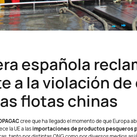
era española recla
te a la violación d
as flotas chinas
n OPAGAC
cree que ha llegado el momento de que Europa ab
ce la UE a las
importaciones de productos pesqueros pr
as, tanto por distintas ONG como por diversos medios asiá