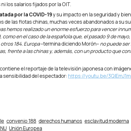
 los salarios fijados por la OIT.
satada por la COVID-19
y su impacto en la seguridad y bien
os de las flotas chinas, muchas veces abandonados a su su
eas hemos realizado un enorme esfuerzo para vencer innume
, como en el caso de la española que, el pasado 9 de mayo,
a otros 184. Europa
–termina diciendo Morón–
no puede ser 
tas, frente a las chinas y, además, con un producto que co
contiene el reportaje de la televisión japonesa con imágene
a sensibilidad del espectador:
https://youtu.be/3QIEmJ1
le
convenio 188
derechos humanos
esclavitud moderna
NU
Unión Europea