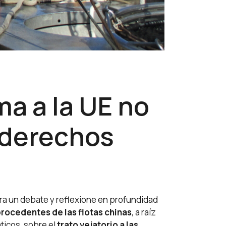
ma a la UE no
e derechos
ra un debate y reflexione en profundidad
ocedentes de las flotas chinas
, a raíz
ticos, sobre el
trato vejatorio a las