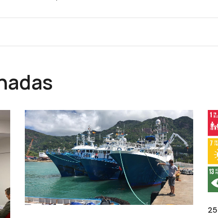
onadas
25