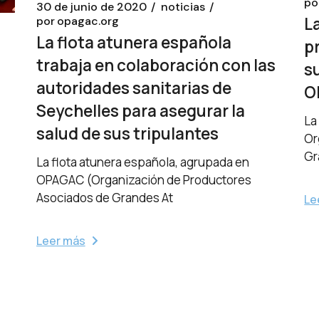
po
30 de junio de 2020
noticias
L
por
opagac.org
La flota atunera española
p
trabaja en colaboración con las
s
autoridades sanitarias de
O
Seychelles para asegurar la
La
salud de sus tripulantes
Or
Gr
La flota atunera española, agrupada en
OPAGAC (Organización de Productores
Asociados de Grandes At
Le
Leer más