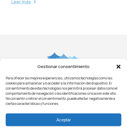
Leer más
Gestionar consentimiento
Para ofrecer las mejores experiencias, utilizamos tecnologías como las
Aviso Legal
Privacidad
Cookies
Condiciones
cookies para almacenar y/o acceder a la información del dispositivo. El
Licitaciones
ㅤㅤ
Noticias
consentimiento de estas tecnologías nos permitirá procesar datos como el
comportamiento de navegación o las identificaciones únicas en este sitio.
No consentir o retirar el consentimiento, puede afectar negativamente a
ciertas características y funciones.
Aceptar