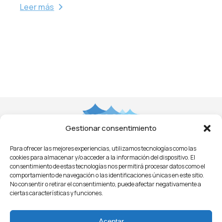
Leer más
Gestionar consentimiento
Para ofrecer las mejores experiencias, utilizamos tecnologías como las
Aviso Legal
Privacidad
Cookies
Condiciones
cookies para almacenar y/o acceder a la información del dispositivo. El
Licitaciones
ㅤㅤ
Noticias
consentimiento de estas tecnologías nos permitirá procesar datos como el
comportamiento de navegación o las identificaciones únicas en este sitio.
No consentir o retirar el consentimiento, puede afectar negativamente a
ciertas características y funciones.
Aceptar