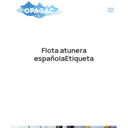
Saltar
al
contenido
Flota atunera
españolaEtiqueta