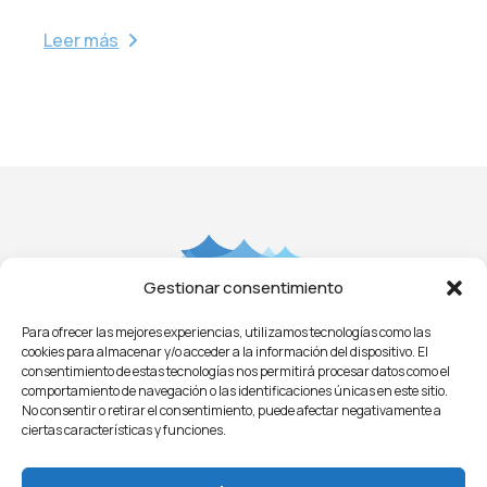
Leer más
Gestionar consentimiento
Para ofrecer las mejores experiencias, utilizamos tecnologías como las
Aviso Legal
Privacidad
Cookies
Condiciones
cookies para almacenar y/o acceder a la información del dispositivo. El
Licitaciones
ㅤㅤ
Noticias
consentimiento de estas tecnologías nos permitirá procesar datos como el
comportamiento de navegación o las identificaciones únicas en este sitio.
No consentir o retirar el consentimiento, puede afectar negativamente a
ciertas características y funciones.