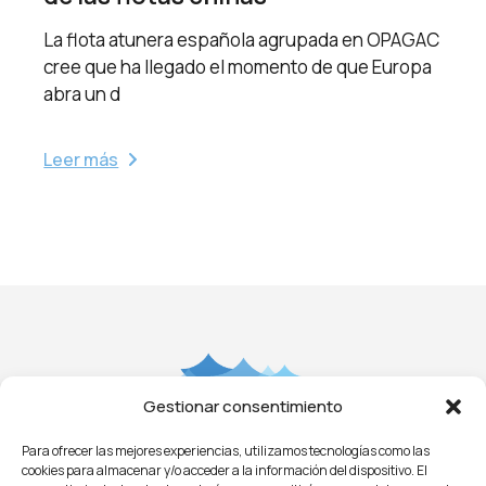
La flota atunera española agrupada en OPAGAC
cree que ha llegado el momento de que Europa
abra un d
Leer más
Gestionar consentimiento
Para ofrecer las mejores experiencias, utilizamos tecnologías como las
Aviso Legal
Privacidad
Cookies
Condiciones
cookies para almacenar y/o acceder a la información del dispositivo. El
Licitaciones
ㅤㅤ
Noticias